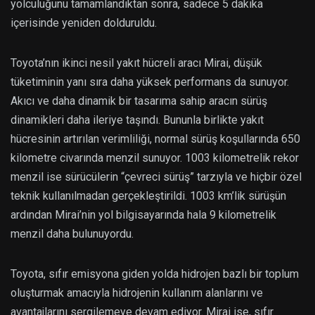
yolculuğunu tamamlandıktan sonra, sadece 5 dakika
içerisinde yeniden dolduruldu.
Toyota’nın ikinci nesil yakıt hücreli aracı Mirai, düşük
tüketiminin yanı sıra daha yüksek performans da sunuyor.
Akıcı ve daha dinamik bir tasarıma sahip aracın sürüş
dinamikleri daha ileriye taşındı. Bununla birlikte yakıt
hücresinin artırılan verimliliği, normal sürüş koşullarında 650
kilometre civarında menzil sunuyor. 1003 kilometrelik rekor
menzil ise sürücülerin “çevreci sürüş” tarzıyla ve hiçbir özel
teknik kullanılmadan gerçekleştirildi. 1003 km’lik sürüşün
ardından Mirai’nin yol bilgisayarında hala 9 kilometrelik
menzil daha bulunuyordu.
Toyota, sıfır emisyona giden yolda hidrojen bazlı bir toplum
oluşturmak amacıyla hidrojenin kullanım alanlarını ve
avantajlarını sergilemeye devam ediyor. Mirai ise, sıfır