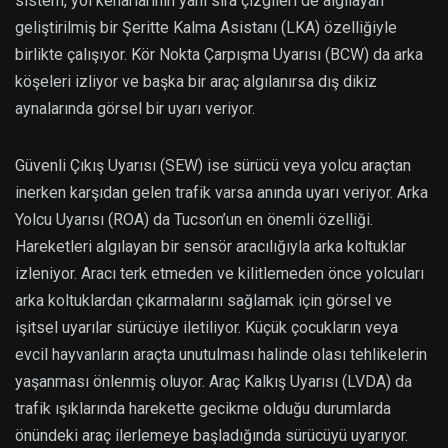
sistem, yol kenarlarının yanı sıra çizgileri de algılayan
geliştirilmiş bir Şeritte Kalma Asistanı (LKA) özelliğiyle
birlikte çalışıyor. Kör Nokta Çarpışma Uyarısı (BCW) da arka
köşeleri izliyor ve başka bir araç algılanırsa dış dikiz
aynalarında görsel bir uyarı veriyor.
Güvenli Çıkış Uyarısı (SEW) ise sürücü veya yolcu araçtan
inerken karşıdan gelen trafik varsa anında uyarı veriyor. Arka
Yolcu Uyarısı (ROA) da Tucson’un en önemli özelliği.
Hareketleri algılayan bir sensör aracılığıyla arka koltuklar
izleniyor. Aracı terk etmeden ve kilitlemeden önce yolcuları
arka koltuklardan çıkarmalarını sağlamak için görsel ve
işitsel uyarılar sürücüye iletiliyor. Küçük çocukların veya
evcil hayvanların araçta unutulması halinde olası tehlikelerin
yaşanması önlenmiş oluyor. Araç Kalkış Uyarısı (LVDA) da
trafik ışıklarında harekette gecikme olduğu durumlarda
önündeki araç ilerlemeye başladığında sürücüyü uyarıyor.