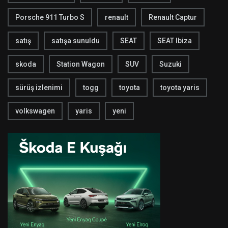
Porsche 911 Turbo S
renault
Renault Captur
satış
satışa sunuldu
SEAT
SEAT Ibiza
skoda
Station Wagon
SUV
Suzuki
sürüş izlenimi
togg
toyota
toyota yaris
volkswagen
yaris
yeni