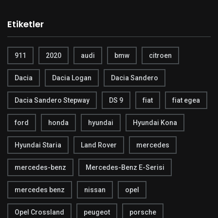
Etiketler
911
2020
audi
bmw
citroen
Dacia
Dacia Logan
Dacia Sandero
Dacia Sandero Stepway
DS 9
fiat
fiat egea
ford
honda
hyundai
Hyundai Kona
Hyundai Staria
Land Rover
mercedes
mercedes-benz
Mercedes-Benz E-Serisi
mercedes benz
nissan
opel
Opel Crossland
peugeot
porsche