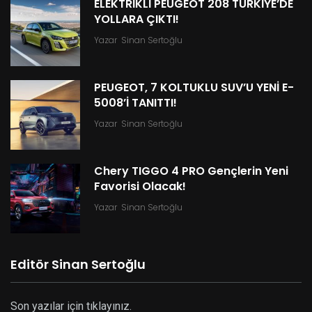
ELEKTRİKLİ PEUGEOT 208 TÜRKİYE’DE
YOLLARA ÇIKTI!
Yazar
Sinan Sertoğlu
PEUGEOT, 7 KOLTUKLU SUV’U YENİ E-
5008’İ TANITTI!
Yazar
Sinan Sertoğlu
Chery TIGGO 4 PRO Gençlerin Yeni
Favorisi Olacak!
Yazar
Sinan Sertoğlu
Editör Sinan Sertoğlu
Son yazılar için tıklayınız.