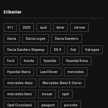
Etiketler
911
2020
audi
bmw
citroen
Dacia
Dacia Logan
Dacia Sandero
Dacia Sandero Stepway
DS 9
fiat
fiat egea
ford
honda
hyundai
Hyundai Kona
Hyundai Staria
Land Rover
mercedes
mercedes-benz
Mercedes-Benz E-Serisi
mercedes benz
nissan
opel
Opel Crossland
peugeot
porsche