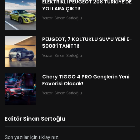
ELEKTRİKLİ PEUGEOT 208 TÜRKİYE’DE
YOLLARA ÇIKTI!
Yazar
Sinan Sertoğlu
PEUGEOT, 7 KOLTUKLU SUV’U YENİ E-
5008’İ TANITTI!
Yazar
Sinan Sertoğlu
Chery TIGGO 4 PRO Gençlerin Yeni
Favorisi Olacak!
Yazar
Sinan Sertoğlu
Editör Sinan Sertoğlu
Son yazılar için tıklayınız.