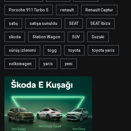
Porsche 911 Turbo S
renault
Renault Captur
satış
satışa sunuldu
SEAT
SEAT Ibiza
skoda
Station Wagon
SUV
Suzuki
sürüş izlenimi
togg
toyota
toyota yaris
volkswagen
yaris
yeni