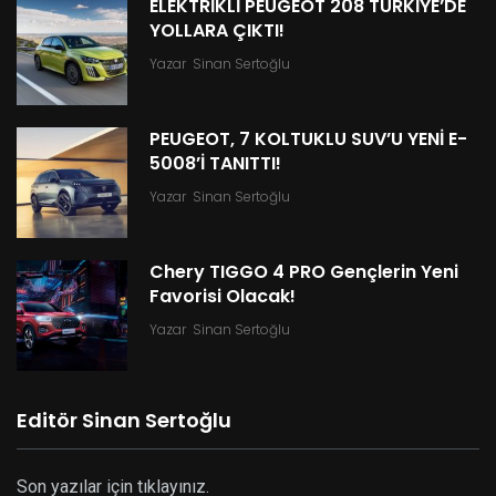
ELEKTRİKLİ PEUGEOT 208 TÜRKİYE’DE
YOLLARA ÇIKTI!
Yazar
Sinan Sertoğlu
PEUGEOT, 7 KOLTUKLU SUV’U YENİ E-
5008’İ TANITTI!
Yazar
Sinan Sertoğlu
Chery TIGGO 4 PRO Gençlerin Yeni
Favorisi Olacak!
Yazar
Sinan Sertoğlu
Editör Sinan Sertoğlu
Son yazılar için tıklayınız.