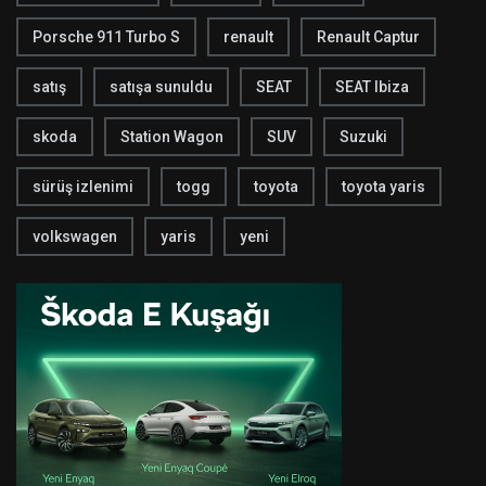
Porsche 911 Turbo S
renault
Renault Captur
satış
satışa sunuldu
SEAT
SEAT Ibiza
skoda
Station Wagon
SUV
Suzuki
sürüş izlenimi
togg
toyota
toyota yaris
volkswagen
yaris
yeni