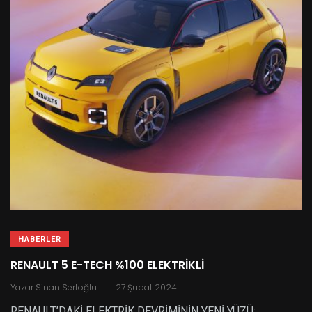
HABERLER
RENAULT 5 E-TECH %100 ELEKTRİKLİ
.
Yazar
Sinan Sertoğlu
27 Şubat 2024
RENAULT’DAKİ ELEKTRİK DEVRİMİNİN YENİ YÜZÜ: