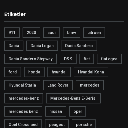
Etiketler
911
2020
audi
bmw
citroen
Dacia
Dacia Logan
Dacia Sandero
Dacia Sandero Stepway
DS 9
fiat
fiat egea
ford
honda
hyundai
Hyundai Kona
Hyundai Staria
Land Rover
mercedes
mercedes-benz
Mercedes-Benz E-Serisi
mercedes benz
nissan
opel
Opel Crossland
peugeot
porsche